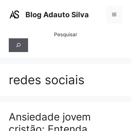
Pular
para
Blog Adauto Silva
Menu
o
conteúdo
Pesquisar
redes sociais
Ansiedade jovem
cristão: Entenda