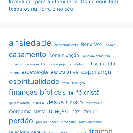
Investindo para a eternidade: Como equilibrar
tesouros na Terra e no céu
ansiedade
Bono Vox
arrependimento
casais
casamento
comunicação
conexão emocional
discipulado
consumo
conversa difícil
desigrejados
dinheiro
esperança
escatologia
escuta ativa
ensino
espiritualidade
feed
finanças
finanças bíblicas
fé cristã
fé
Jesus Cristo
generosidade
história
matrimônio
oração
mordomia cristã
paz interior
perdão
procrastinação
propósito
relacionamento
traição
relacionamentos
sentido da vida
terapia