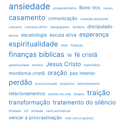
ansiedade
Bono Vox
arrependimento
casais
casamento
comunicação
conexão emocional
discipulado
consumo
conversa difícil
desigrejados
dinheiro
esperança
escatologia
escuta ativa
ensino
espiritualidade
feed
finanças
finanças bíblicas
fé cristã
fé
Jesus Cristo
generosidade
história
matrimônio
oração
mordomia cristã
paz interior
perdão
procrastinação
propósito
relacionamento
traição
relacionamentos
sentido da vida
terapia
transformação
tratamento do silêncio
trindade
U2
unidade
vazio existencial
vencer a procrastinação
vida com propósito