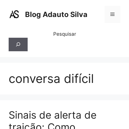
Pular
para
Blog Adauto Silva
Menu
o
conteúdo
Pesquisar
conversa difícil
Sinais de alerta de
traição: Como