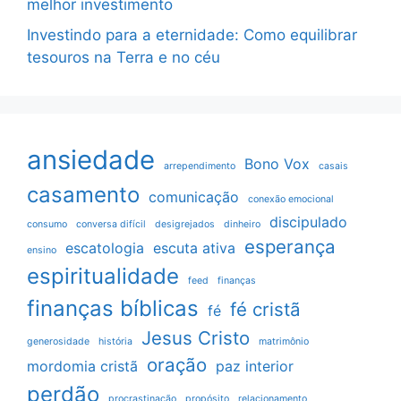
melhor investimento
Investindo para a eternidade: Como equilibrar
tesouros na Terra e no céu
ansiedade
Bono Vox
arrependimento
casais
casamento
comunicação
conexão emocional
discipulado
consumo
conversa difícil
desigrejados
dinheiro
esperança
escatologia
escuta ativa
ensino
espiritualidade
feed
finanças
finanças bíblicas
fé cristã
fé
Jesus Cristo
generosidade
história
matrimônio
oração
mordomia cristã
paz interior
perdão
procrastinação
propósito
relacionamento