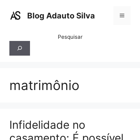
Pular
para
Blog Adauto Silva
Menu
o
conteúdo
Pesquisar
matrimônio
Infidelidade no
casamento: É possível