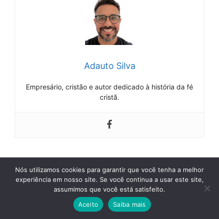
Adauto Silva
Empresário, cristão e autor dedicado à história da fé
cristã.
Categorias
Casamento
Nós utilizamos cookies para garantir que você tenha a melhor
Tags
confiança mútua
,
conversa difícil
,
diálogo
experiência em nosso site. Se você continua a usar este site,
assumimos que você está satisfeito.
aberto
,
empatia
,
escuta ativa
Aceito
Saiba mais
Escuta ativa no Relacionamento: O Passo a