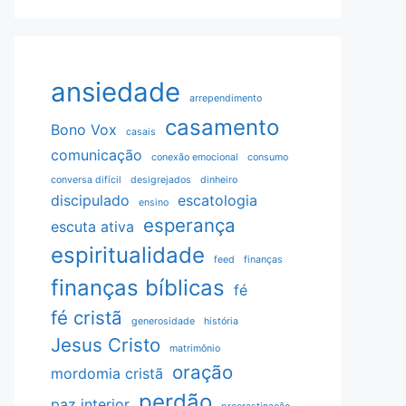
ansiedade
arrependimento
casamento
Bono Vox
casais
comunicação
conexão emocional
consumo
conversa difícil
desigrejados
dinheiro
discipulado
escatologia
ensino
esperança
escuta ativa
espiritualidade
feed
finanças
finanças bíblicas
fé
fé cristã
generosidade
história
Jesus Cristo
matrimônio
oração
mordomia cristã
perdão
paz interior