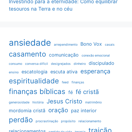
Investindo para a eternidade: Como equilibrar
tesouros na Terra e no céu
ansiedade
Bono Vox
arrependimento
casais
casamento
comunicação
conexão emocional
discipulado
consumo
conversa difícil
desigrejados
dinheiro
esperança
escatologia
escuta ativa
ensino
espiritualidade
feed
finanças
finanças bíblicas
fé cristã
fé
Jesus Cristo
generosidade
história
matrimônio
oração
mordomia cristã
paz interior
perdão
procrastinação
propósito
relacionamento
traição
relacionamentos
sentido da vida
terapia