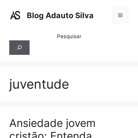
Pular
para
Blog Adauto Silva
Menu
o
conteúdo
Pesquisar
juventude
Ansiedade jovem
cristão: Entenda