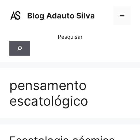
Pular
para
Blog Adauto Silva
Menu
o
conteúdo
Pesquisar
pensamento
escatológico