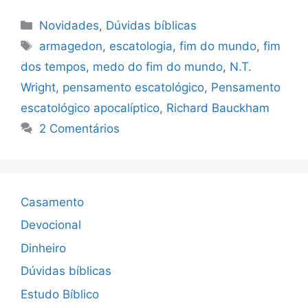
Categorias
Novidades
,
Dúvidas bíblicas
Tags
armagedon
,
escatologia
,
fim do mundo
,
fim
dos tempos
,
medo do fim do mundo
,
N.T.
Wright
,
pensamento escatológico
,
Pensamento
escatológico apocalíptico
,
Richard Bauckham
2 Comentários
Casamento
Devocional
Dinheiro
Dúvidas bíblicas
Estudo Bíblico