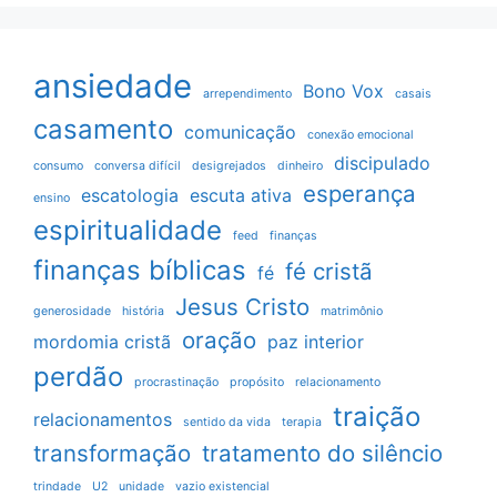
ansiedade
Bono Vox
arrependimento
casais
casamento
comunicação
conexão emocional
discipulado
consumo
conversa difícil
desigrejados
dinheiro
esperança
escatologia
escuta ativa
ensino
espiritualidade
feed
finanças
finanças bíblicas
fé cristã
fé
Jesus Cristo
generosidade
história
matrimônio
oração
mordomia cristã
paz interior
perdão
procrastinação
propósito
relacionamento
traição
relacionamentos
sentido da vida
terapia
transformação
tratamento do silêncio
trindade
U2
unidade
vazio existencial