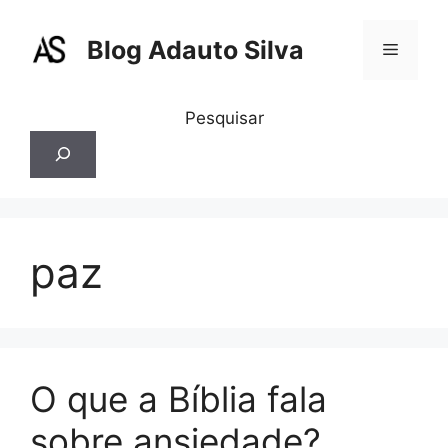
Pular
para
Blog Adauto Silva
Menu
o
conteúdo
Pesquisar
paz
O que a Bíblia fala
sobre ansiedade?