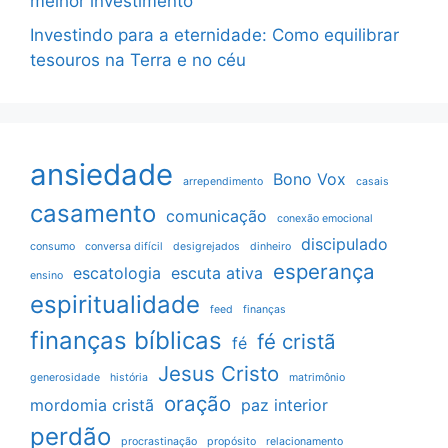
melhor investimento
Investindo para a eternidade: Como equilibrar
tesouros na Terra e no céu
ansiedade
Bono Vox
arrependimento
casais
casamento
comunicação
conexão emocional
discipulado
consumo
conversa difícil
desigrejados
dinheiro
esperança
escatologia
escuta ativa
ensino
espiritualidade
feed
finanças
finanças bíblicas
fé cristã
fé
Jesus Cristo
generosidade
história
matrimônio
oração
mordomia cristã
paz interior
perdão
procrastinação
propósito
relacionamento