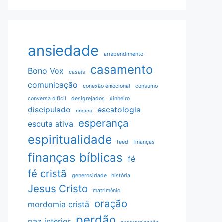
ansiedade
arrependimento
casamento
Bono Vox
casais
comunicação
conexão emocional
consumo
conversa difícil
desigrejados
dinheiro
discipulado
escatologia
ensino
esperança
escuta ativa
espiritualidade
feed
finanças
finanças bíblicas
fé
fé cristã
generosidade
história
Jesus Cristo
matrimônio
oração
mordomia cristã
perdão
paz interior