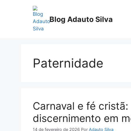
Pular
para
Blog Adauto Silva
o
conteúdo
Paternidade
Carnaval e fé crist
discernimento em m
14 de fevereiro de 2026
Por
Adauto Silva