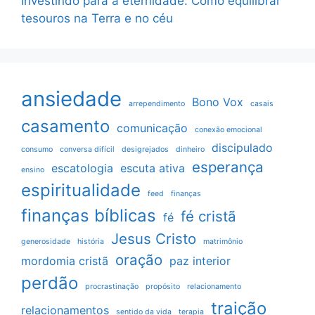
Investindo para a eternidade: Como equilibrar
tesouros na Terra e no céu
ansiedade
Bono Vox
arrependimento
casais
casamento
comunicação
conexão emocional
discipulado
consumo
conversa difícil
desigrejados
dinheiro
esperança
escatologia
escuta ativa
ensino
espiritualidade
feed
finanças
finanças bíblicas
fé cristã
fé
Jesus Cristo
generosidade
história
matrimônio
oração
mordomia cristã
paz interior
perdão
procrastinação
propósito
relacionamento
traição
relacionamentos
sentido da vida
terapia