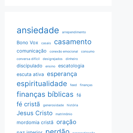
ansiedade
arrependimento
casamento
Bono Vox
casais
comunicação
conexão emocional
consumo
conversa difícil
desigrejados
dinheiro
discipulado
escatologia
ensino
esperança
escuta ativa
espiritualidade
feed
finanças
finanças bíblicas
fé
fé cristã
generosidade
história
Jesus Cristo
matrimônio
oração
mordomia cristã
perdão
paz interior