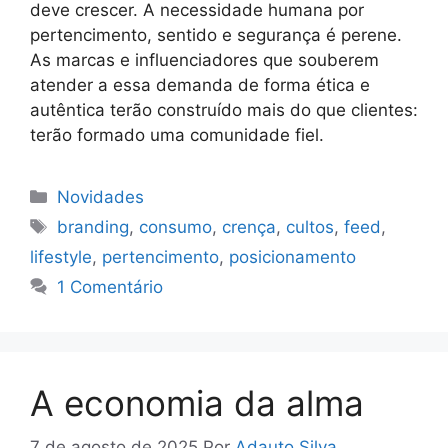
deve crescer. A necessidade humana por
pertencimento, sentido e segurança é perene.
As marcas e influenciadores que souberem
atender a essa demanda de forma ética e
autêntica terão construído mais do que clientes:
terão formado uma comunidade fiel.
Categorias
Novidades
Tags
branding
,
consumo
,
crença
,
cultos
,
feed
,
lifestyle
,
pertencimento
,
posicionamento
1 Comentário
A economia da alma
7 de agosto de 2025
Por
Adauto Silva