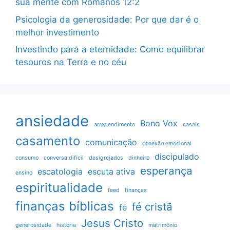
sua mente com Romanos 12:2
Psicologia da generosidade: Por que dar é o
melhor investimento
Investindo para a eternidade: Como equilibrar
tesouros na Terra e no céu
ansiedade
Bono Vox
arrependimento
casais
casamento
comunicação
conexão emocional
discipulado
consumo
conversa difícil
desigrejados
dinheiro
esperança
escatologia
escuta ativa
ensino
espiritualidade
feed
finanças
finanças bíblicas
fé cristã
fé
Jesus Cristo
generosidade
história
matrimônio