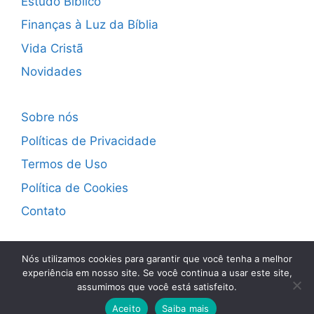
Estudo Bíblico
Finanças à Luz da Bíblia
Vida Cristã
Novidades
Sobre nós
Políticas de Privacidade
Termos de Uso
Política de Cookies
Contato
Facebook
Nós utilizamos cookies para garantir que você tenha a melhor
experiência em nosso site. Se você continua a usar este site,
assumimos que você está satisfeito.
© 2026 Blog Adauto Silva
• Built with
GeneratePress
Aceito
Saiba mais