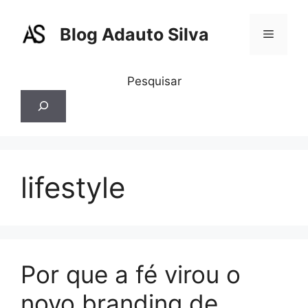
Pular
para
Blog Adauto Silva
Menu
o
conteúdo
Pesquisar
lifestyle
Por que a fé virou o
novo branding de