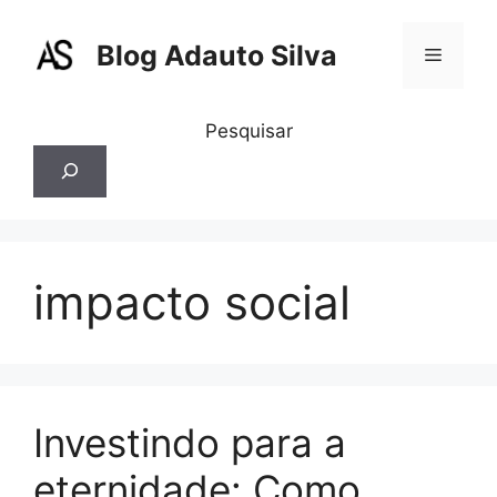
Pular
para
Blog Adauto Silva
Menu
o
conteúdo
Pesquisar
impacto social
Investindo para a
eternidade: Como