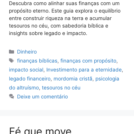
Descubra como alinhar suas finanças com um
propósito eterno. Este guia explora o equilíbrio
entre construir riqueza na terra e acumular
tesouros no céu, com sabedoria bíblica e
insights sobre legado e impacto.
Categorias
Dinheiro
Tags
finanças bíblicas
,
finanças com propósito
,
impacto social
,
Investimento para a eternidade
,
legado financeiro
,
mordomia cristã
,
psicologia
do altruísmo
,
tesouros no céu
Deixe um comentário
Fé que move