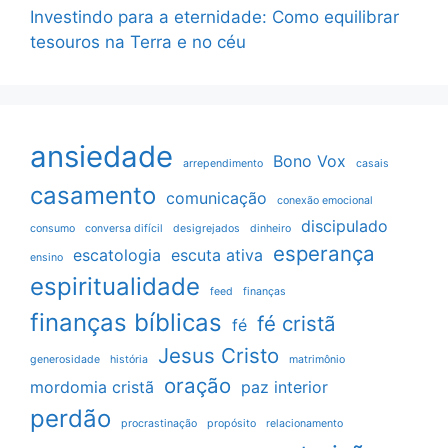
Investindo para a eternidade: Como equilibrar
tesouros na Terra e no céu
ansiedade
Bono Vox
arrependimento
casais
casamento
comunicação
conexão emocional
discipulado
consumo
conversa difícil
desigrejados
dinheiro
esperança
escatologia
escuta ativa
ensino
espiritualidade
feed
finanças
finanças bíblicas
fé cristã
fé
Jesus Cristo
generosidade
história
matrimônio
oração
mordomia cristã
paz interior
perdão
procrastinação
propósito
relacionamento