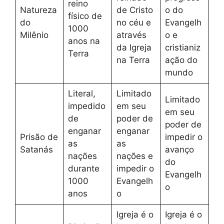
reino
Natureza
de Cristo
o do
físico de
do
no céu e
Evangelh
1000
Milênio
através
o e
anos na
da Igreja
cristianiz
Terra
na Terra
ação do
mundo
Literal,
Limitado
Limitado
impedido
em seu
em seu
de
poder de
poder de
enganar
enganar
Prisão de
impedir o
as
as
Satanás
avanço
nações
nações e
do
durante
impedir o
Evangelh
1000
Evangelh
o
anos
o
Igreja é o
Igreja é o