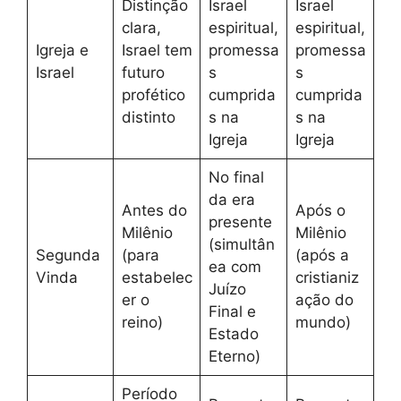
Distinção
Israel
Israel
clara,
espiritual,
espiritual,
Igreja e
Israel tem
promessa
promessa
Israel
futuro
s
s
profético
cumprida
cumprida
distinto
s na
s na
Igreja
Igreja
No final
da era
Antes do
Após o
presente
Milênio
Milênio
(simultân
Segunda
(para
(após a
ea com
Vinda
estabelec
cristianiz
Juízo
er o
ação do
Final e
reino)
mundo)
Estado
Eterno)
Período