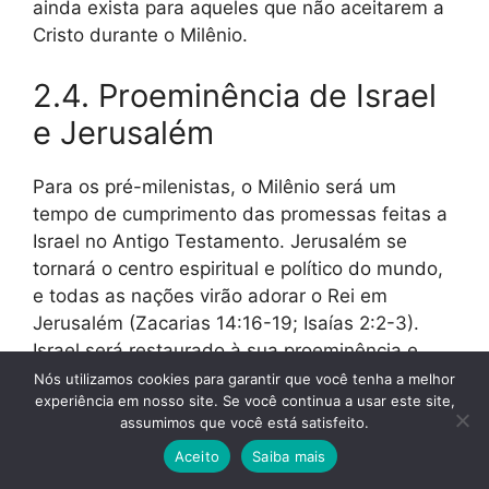
ainda exista para aqueles que não aceitarem a
Cristo durante o Milênio.
2.4. Proeminência de Israel
e Jerusalém
Para os pré-milenistas, o Milênio será um
tempo de cumprimento das promessas feitas a
Israel no Antigo Testamento. Jerusalém se
tornará o centro espiritual e político do mundo,
e todas as nações virão adorar o Rei em
Jerusalém (Zacarias 14:16-19; Isaías 2:2-3).
Israel será restaurado à sua proeminência e
cumprirá seu papel como nação sacerdotal,
Nós utilizamos cookies para garantir que você tenha a melhor
experiência em nosso site. Se você continua a usar este site,
levando o conhecimento de Deus às nações.
assumimos que você está satisfeito.
Aceito
Saiba mais
Ezequiel 40-48 descreve um templo milenar
detalhado, que para muitos pré-milenistas será