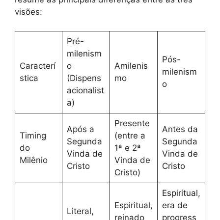
visões:
Pré-
milenism
Pós-
Caracterí
o
Amilenis
milenism
stica
(Dispens
mo
o
acionalist
a)
Presente
Após a
Antes da
Timing
(entre a
Segunda
Segunda
do
1ª e 2ª
Vinda de
Vinda de
Milênio
Vinda de
Cristo
Cristo
Cristo)
Espiritual,
Espiritual,
era de
Literal,
reinado
progress