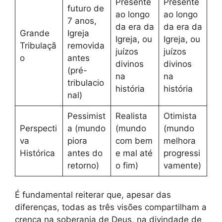
Presente
Presente
futuro de
ao longo
ao longo
7 anos,
da era da
da era da
Grande
Igreja
Igreja, ou
Igreja, ou
Tribulaçã
removida
juízos
juízos
o
antes
divinos
divinos
(pré-
na
na
tribulacio
história
história
nal)
Pessimist
Realista
Otimista
Perspecti
a (mundo
(mundo
(mundo
va
piora
com bem
melhora
Histórica
antes do
e mal até
progressi
retorno)
o fim)
vamente)
É fundamental reiterar que, apesar das
diferenças, todas as três visões compartilham a
crença na soberania de Deus, na divindade de