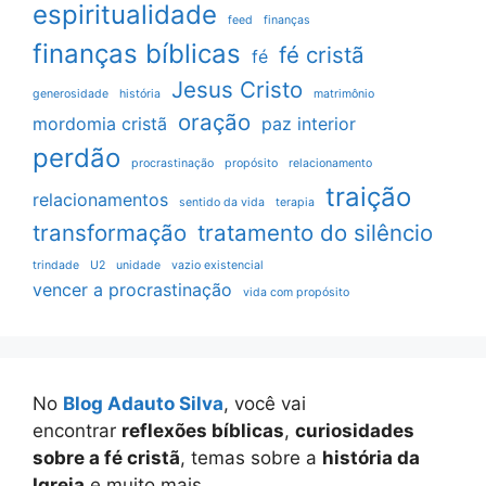
espiritualidade
feed
finanças
finanças bíblicas
fé cristã
fé
Jesus Cristo
generosidade
história
matrimônio
oração
mordomia cristã
paz interior
perdão
procrastinação
propósito
relacionamento
traição
relacionamentos
sentido da vida
terapia
transformação
tratamento do silêncio
trindade
U2
unidade
vazio existencial
vencer a procrastinação
vida com propósito
No
Blog Adauto Silva
, você vai
encontrar
reflexões bíblicas
,
curiosidades
sobre a fé cristã
, temas sobre a
história da
Igreja
e muito mais.